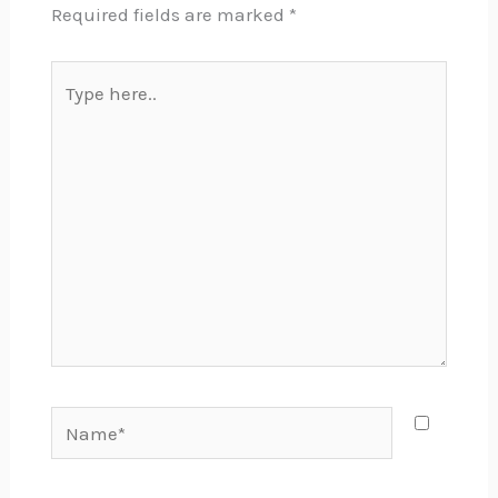
Required fields are marked
*
Type
here..
Name*