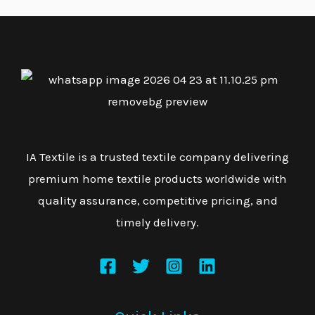
IA Textile is a trusted textile company delivering
premium home textile products worldwide with
quality assurance, competitive pricing, and
timely delivery.