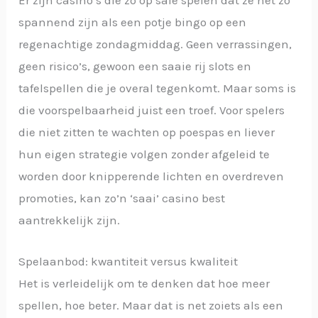
spannend zijn als een potje bingo op een
regenachtige zondagmiddag. Geen verrassingen,
geen risico’s, gewoon een saaie rij slots en
tafelspellen die je overal tegenkomt. Maar soms is
die voorspelbaarheid juist een troef. Voor spelers
die niet zitten te wachten op poespas en liever
hun eigen strategie volgen zonder afgeleid te
worden door knipperende lichten en overdreven
promoties, kan zo’n ‘saai’ casino best
aantrekkelijk zijn.
Spelaanbod: kwantiteit versus kwaliteit
Het is verleidelijk om te denken dat hoe meer
spellen, hoe beter. Maar dat is net zoiets als een