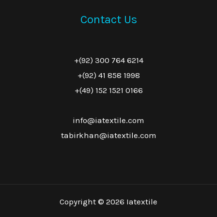
Contact Us
+(92) 300 764 6214
+(92) 41 858 1998
+(49) 152 1521 0166
info@iatextile.com
tabirkhan@iatextile.com
Copyright © 2026 Iatextile