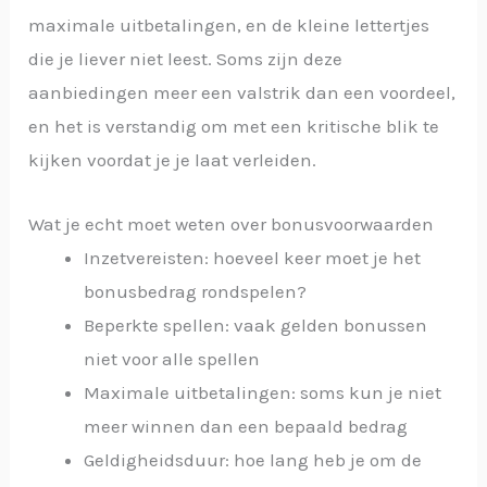
maximale uitbetalingen, en de kleine lettertjes
die je liever niet leest. Soms zijn deze
aanbiedingen meer een valstrik dan een voordeel,
en het is verstandig om met een kritische blik te
kijken voordat je je laat verleiden.
Wat je echt moet weten over bonusvoorwaarden
Inzetvereisten: hoeveel keer moet je het
bonusbedrag rondspelen?
Beperkte spellen: vaak gelden bonussen
niet voor alle spellen
Maximale uitbetalingen: soms kun je niet
meer winnen dan een bepaald bedrag
Geldigheidsduur: hoe lang heb je om de