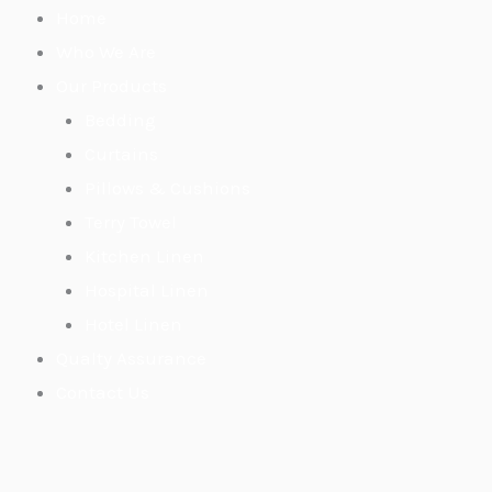
Home
Who We Are
Our Products
Bedding
Curtains
Pillows & Cushions
Terry Towel
Kitchen Linen
Hospital Linen
Hotel Linen
Qualty Assurance
Contact Us