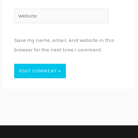
Website
Save my name, email, and website in this
browser for the next time I comment.