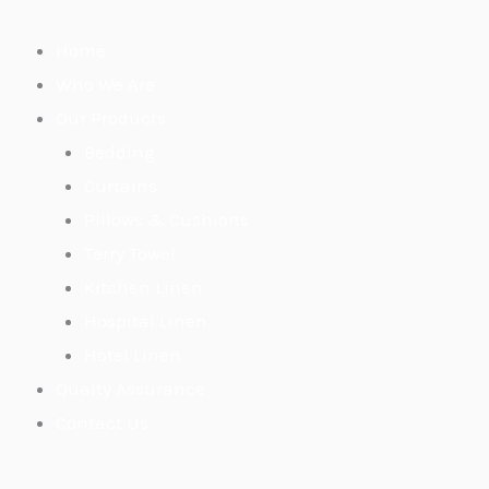
Skip
to
Home
content
Who We Are
Our Products
Bedding
Curtains
Pillows & Cushions
Terry Towel
Kitchen Linen
Hospital Linen
Hotel Linen
Qualty Assurance
Contact Us