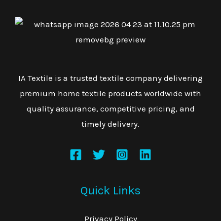
IA Textile is a trusted textile company delivering
premium home textile products worldwide with
quality assurance, competitive pricing, and
timely delivery.
Quick Links
Privacy Policy