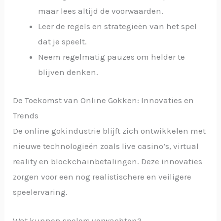
maar lees altijd de voorwaarden.
Leer de regels en strategieën van het spel
dat je speelt.
Neem regelmatig pauzes om helder te
blijven denken.
De Toekomst van Online Gokken: Innovaties en
Trends
De online gokindustrie blijft zich ontwikkelen met
nieuwe technologieën zoals live casino’s, virtual
reality en blockchainbetalingen. Deze innovaties
zorgen voor een nog realistischere en veiligere
speelervaring.
Wat kunnen spelers verwachten?