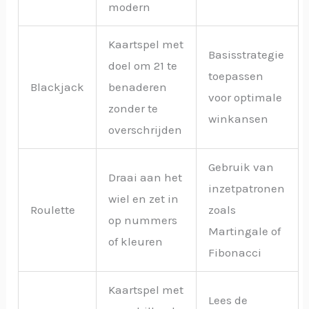
modern
Kaartspel met
Basisstrategie
doel om 21 te
toepassen
Blackjack
benaderen
voor optimale
zonder te
winkansen
overschrijden
Gebruik van
Draai aan het
inzetpatronen
wiel en zet in
Roulette
zoals
op nummers
Martingale of
of kleuren
Fibonacci
Kaartspel met
Lees de