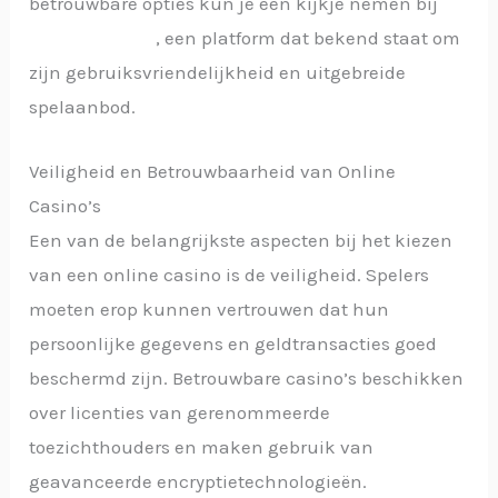
betrouwbare opties kun je een kijkje nemen bij
Instant Casino
, een platform dat bekend staat om
zijn gebruiksvriendelijkheid en uitgebreide
spelaanbod.
Veiligheid en Betrouwbaarheid van Online
Casino’s
Een van de belangrijkste aspecten bij het kiezen
van een online casino is de veiligheid. Spelers
moeten erop kunnen vertrouwen dat hun
persoonlijke gegevens en geldtransacties goed
beschermd zijn. Betrouwbare casino’s beschikken
over licenties van gerenommeerde
toezichthouders en maken gebruik van
geavanceerde encryptietechnologieën.