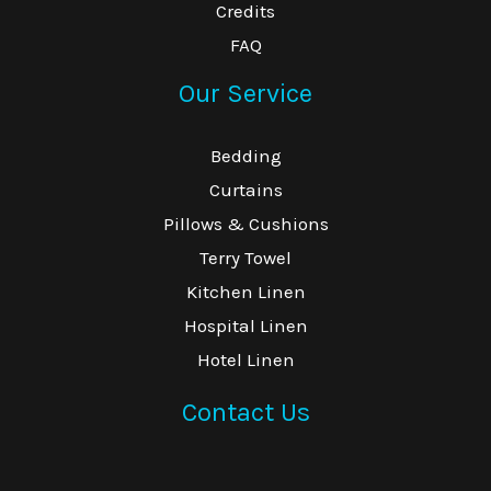
Credits
FAQ
Our Service
Bedding
Curtains
Pillows & Cushions
Terry Towel
Kitchen Linen
Hospital Linen
Hotel Linen
Contact Us