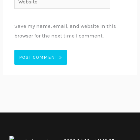
Save my name, email, and website in this
browser for the next time I comment.