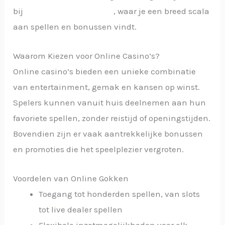
bij
https://bofcasino.app/
, waar je een breed scala
aan spellen en bonussen vindt.
Waarom Kiezen voor Online Casino’s?
Online casino’s bieden een unieke combinatie
van entertainment, gemak en kansen op winst.
Spelers kunnen vanuit huis deelnemen aan hun
favoriete spellen, zonder reistijd of openingstijden.
Bovendien zijn er vaak aantrekkelijke bonussen
en promoties die het speelplezier vergroten.
Voordelen van Online Gokken
Toegang tot honderden spellen, van slots
tot live dealer spellen
Flexibele inzetmogelijkheden voor elk