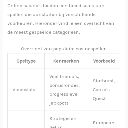
Online casino’s bieden een breed scala aan
spellen die aansluiten bij verschillende
voorkeuren. Hieronder vind je een overzicht van
de meest gespeelde categorieën.
Overzicht van populaire casinospellen
Speltype
Kenmerken
Voorbeeld
Veel thema’s,
Starburst,
bonusrondes,
Videoslots
Gonzo’s
progressieve
Quest
jackpots
Strategie en
European
geluk,