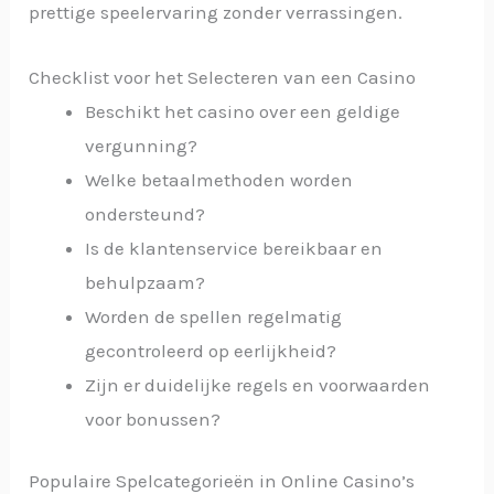
prettige speelervaring zonder verrassingen.
Checklist voor het Selecteren van een Casino
Beschikt het casino over een geldige
vergunning?
Welke betaalmethoden worden
ondersteund?
Is de klantenservice bereikbaar en
behulpzaam?
Worden de spellen regelmatig
gecontroleerd op eerlijkheid?
Zijn er duidelijke regels en voorwaarden
voor bonussen?
Populaire Spelcategorieën in Online Casino’s