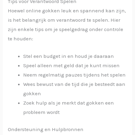
Tips voor Verantwoord Spelen
Hoewel online gokken leuk en spannend kan zijn,
is het belangrijk om verantwoord te spelen. Hier
zijn enkele tips om je speelgedrag onder controle
te houden:
Stel een budget in en houd je daaraan
Speel alleen met geld dat je kunt missen
Neem regelmatig pauzes tijdens het spelen
Wees bewust van de tijd die je besteedt aan
gokken
Zoek hulp als je merkt dat gokken een
probleem wordt
Ondersteuning en Hulpbronnen