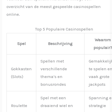
overzicht van de meest gespeelde casinospellen
online.
Top 5 Populaire Casinospellen
Waarom
Spel
Beschrijving
populair
Spellen met
Gemakkelij
Gokkasten
verschillende
te spelen e
(Slots)
thema’s en
vaak grote
bonusrondes
jackpots
Spel met een
Spanning e
Roulette
draaiend wiel en
strategie