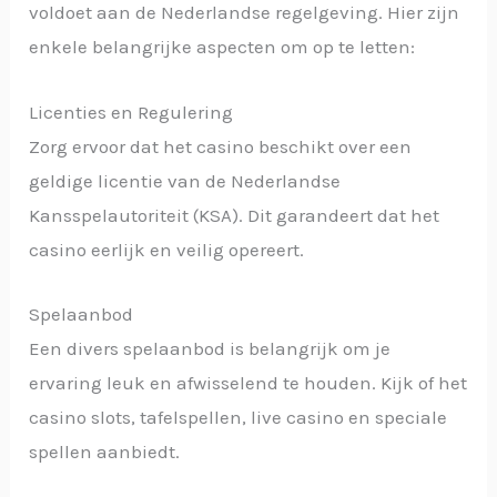
voldoet aan de Nederlandse regelgeving. Hier zijn
enkele belangrijke aspecten om op te letten:
Licenties en Regulering
Zorg ervoor dat het casino beschikt over een
geldige licentie van de Nederlandse
Kansspelautoriteit (KSA). Dit garandeert dat het
casino eerlijk en veilig opereert.
Spelaanbod
Een divers spelaanbod is belangrijk om je
ervaring leuk en afwisselend te houden. Kijk of het
casino slots, tafelspellen, live casino en speciale
spellen aanbiedt.