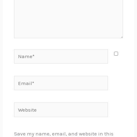
Name*
Email*
Website
Save my name, email, and website in this