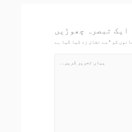
ایک تبصرہ چھوڑیں
انوں کو
*
سے نشان زد کیا گیا ہے
یہاں
تحریر
کریں۔۔