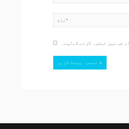
نام*
ر جب میں تبصرہ کرنے کےلیے۔