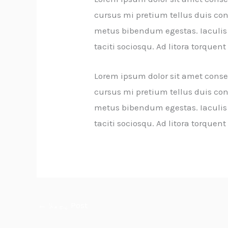
cursus mi pretium tellus duis co
metus bibendum egestas. Iaculis 
taciti sociosqu. Ad litora torque
Lorem ipsum dolor sit amet consec
cursus mi pretium tellus duis co
metus bibendum egestas. Iaculis 
taciti sociosqu. Ad litora torque
پچھلا Post
←