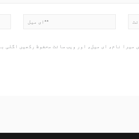
ویب
ای
ائٹ
میل**
 میرا نام، ای میل، اور ویب سائٹ محفوظ رکھیں اگلی با