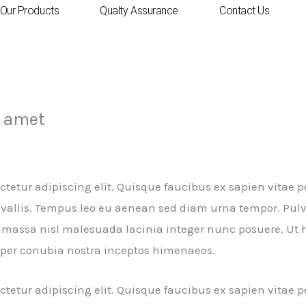
Our Products
Qualty Assurance
Contact Us
t amet
rook95321
/ از
ed
tetur adipiscing elit. Quisque faucibus ex sapien vitae p
nvallis. Tempus leo eu aenean sed diam urna tempor. Pulv
massa nisl malesuada lacinia integer nunc posuere. Ut h
nt per conubia nostra inceptos himenaeos.
tetur adipiscing elit. Quisque faucibus ex sapien vitae p