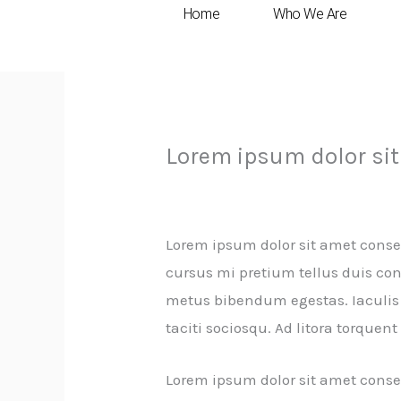
مواد
Home
Who We Are
پر
جائیں۔
Lorem ipsum dolor si
Uncategoriz
/
ایک تبصرہ چھوڑیں
Lorem ipsum dolor sit amet consec
cursus mi pretium tellus duis co
metus bibendum egestas. Iaculis 
taciti sociosqu. Ad litora torque
Lorem ipsum dolor sit amet consec