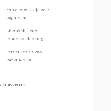
Kan complex zijn voor
beginners
Afhankelijk van
internetverbinding
Vereist kennis van
pokerhanden
sche adviezen: