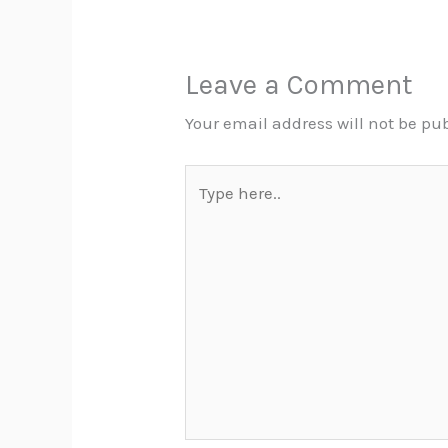
Leave a Comment
Your email address will not be pu
Type
here..