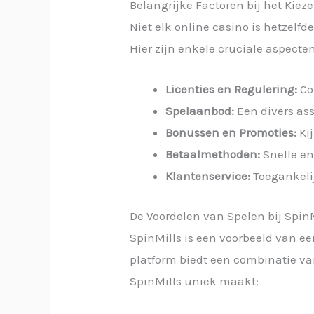
Belangrijke Factoren bij het Kiez
Niet elk online casino is hetzelfd
Hier zijn enkele cruciale aspecten
Licenties en Regulering:
Con
Spelaanbod:
Een divers ass
Bonussen en Promoties:
Ki
Betaalmethoden:
Snelle en
Klantenservice:
Toegankeli
De Voordelen van Spelen bij Spin
SpinMills is een voorbeeld van e
platform biedt een combinatie v
SpinMills uniek maakt: