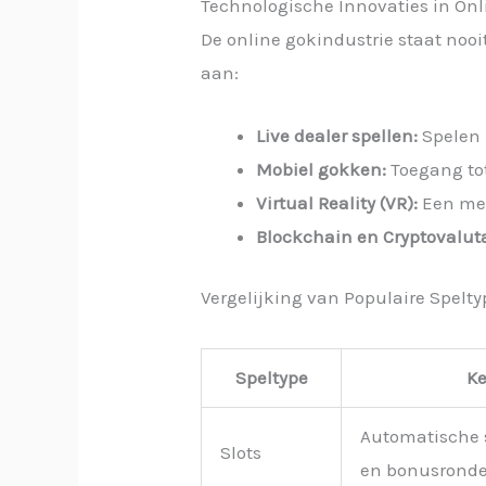
Technologische Innovaties in Onl
De online gokindustrie staat nooi
aan:
Live dealer spellen:
Spelen 
Mobiel gokken:
Toegang tot
Virtual Reality (VR):
Een mee
Blockchain en Cryptovalut
Vergelijking van Populaire Spelty
Speltype
K
Automatische 
Slots
en bonusrond