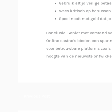
Gebruik altijd veilige bet
Wees kritisch op bonussen e
Speel nooit met geld dat je
Conclusie: Geniet met Verstand v
Online casino’s bieden een spann
voor betrouwbare platforms zoals
hoogte van de nieuwste ontwikkel
←
Previous Post