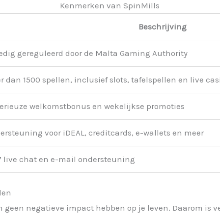
Kenmerken van SpinMills
Beschrijving
ledig gereguleerd door de Malta Gaming Authority
 dan 1500 spellen, inclusief slots, tafelspellen en live ca
erieuze welkomstbonus en wekelijkse promoties
ersteuning voor iDEAL, creditcards, e-wallets en meer
7 live chat en e-mail ondersteuning
len
en geen negatieve impact hebben op je leven. Daarom is ve