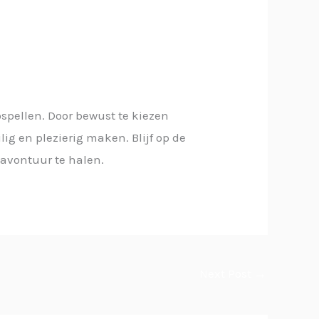
spellen. Door bewust te kiezen
lig en plezierig maken. Blijf op de
kavontuur te halen.
Next Post
→