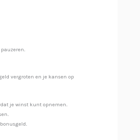
e pauzeren.
geld vergroten en je kansen op
rdat je winst kunt opnemen.
sen.
 bonusgeld.