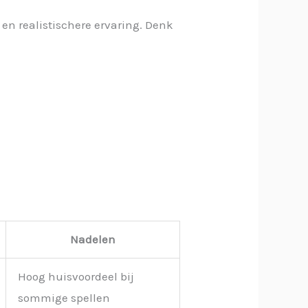
 en realistischere ervaring. Denk
.
Nadelen
Hoog huisvoordeel bij
sommige spellen