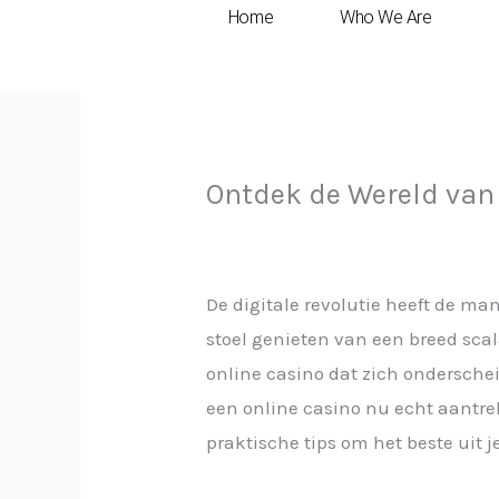
Skip
Home
Who We Are
to
content
Ontdek de Wereld van 
Leave a Comment
/
Uncategorize
De digitale revolutie heeft de m
stoel genieten van een breed sca
online casino dat zich ondersche
een online casino nu echt aantre
praktische tips om het beste uit j