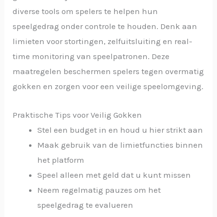
diverse tools om spelers te helpen hun
speelgedrag onder controle te houden. Denk aan
limieten voor stortingen, zelfuitsluiting en real-
time monitoring van speelpatronen. Deze
maatregelen beschermen spelers tegen overmatig
gokken en zorgen voor een veilige speelomgeving.
Praktische Tips voor Veilig Gokken
Stel een budget in en houd u hier strikt aan
Maak gebruik van de limietfuncties binnen
het platform
Speel alleen met geld dat u kunt missen
Neem regelmatig pauzes om het
speelgedrag te evalueren