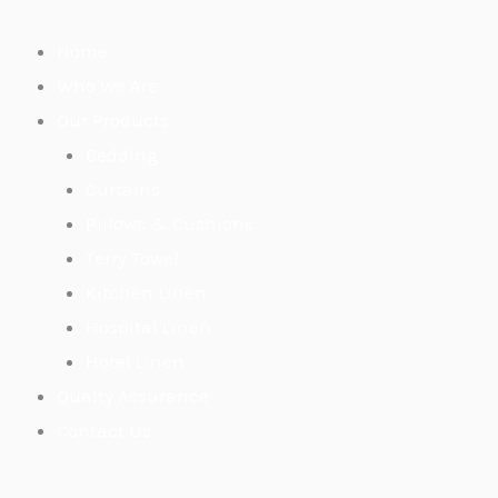
Skip
to
Home
content
Who We Are
Our Products
Bedding
Curtains
Pillows & Cushions
Terry Towel
Kitchen Linen
Hospital Linen
Hotel Linen
Qualty Assurance
Contact Us