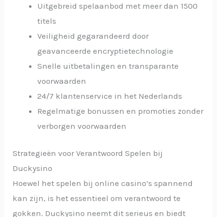
Uitgebreid spelaanbod met meer dan 1500
titels
Veiligheid gegarandeerd door
geavanceerde encryptietechnologie
Snelle uitbetalingen en transparante
voorwaarden
24/7 klantenservice in het Nederlands
Regelmatige bonussen en promoties zonder
verborgen voorwaarden
Strategieën voor Verantwoord Spelen bij
Duckysino
Hoewel het spelen bij online casino’s spannend
kan zijn, is het essentieel om verantwoord te
gokken. Duckysino neemt dit serieus en biedt