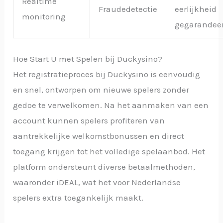
Realtime
Fraudedetectie
eerlijkheid
monitoring
gegarandee
Hoe Start U met Spelen bij Duckysino?
Het registratieproces bij Duckysino is eenvoudig
en snel, ontworpen om nieuwe spelers zonder
gedoe te verwelkomen. Na het aanmaken van een
account kunnen spelers profiteren van
aantrekkelijke welkomstbonussen en direct
toegang krijgen tot het volledige spelaanbod. Het
platform ondersteunt diverse betaalmethoden,
waaronder iDEAL, wat het voor Nederlandse
spelers extra toegankelijk maakt.