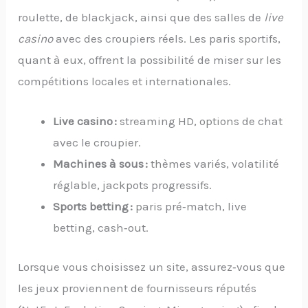
roulette, de blackjack, ainsi que des salles de
live
casino
avec des croupiers réels. Les paris sportifs,
quant à eux, offrent la possibilité de miser sur les
compétitions locales et internationales.
Live casino :
streaming HD, options de chat
avec le croupier.
Machines à sous :
thèmes variés, volatilité
réglable, jackpots progressifs.
Sports betting :
paris pré‑match, live
betting, cash‑out.
Lorsque vous choisissez un site, assurez‑vous que
les jeux proviennent de fournisseurs réputés