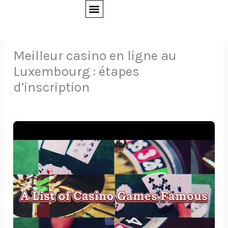
Skip
to
WHO WE ARE
OUR PRODUCTS
QUALTY ASSURANCE
CONTACT US
content
Meilleur casino en ligne au
Luxembourg : étapes
d’inscription
Leave a Comment
/
Uncategorized
/ By
rook95321