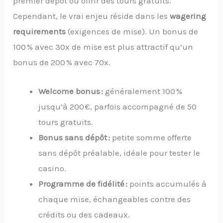
premier dépôt ou offrir des tours gratuits.
Cependant, le vrai enjeu réside dans les
wagering
requirements
(exigences de mise). Un bonus de
100 % avec 30x de mise est plus attractif qu’un
bonus de 200 % avec 70x.
Welcome bonus :
généralement 100 %
jusqu’à 200 €, parfois accompagné de 50
tours gratuits.
Bonus sans dépôt :
petite somme offerte
sans dépôt préalable, idéale pour tester le
casino.
Programme de fidélité :
points accumulés à
chaque mise, échangeables contre des
crédits ou des cadeaux.