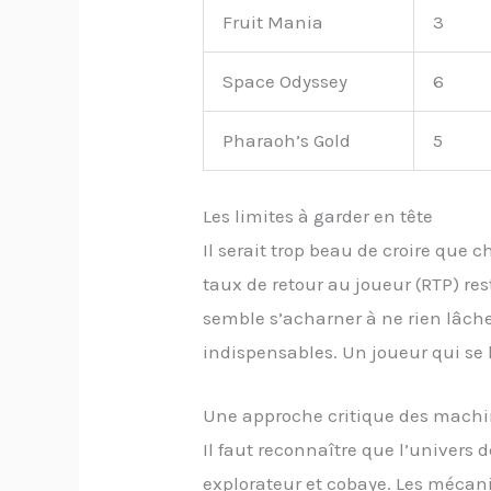
Fruit Mania
3
Space Odyssey
6
Pharaoh’s Gold
5
Les limites à garder en tête
Il serait trop beau de croire que 
taux de retour au joueur (RTP) res
semble s’acharner à ne rien lâche
indispensables. Un joueur qui se 
Une approche critique des machi
Il faut reconnaître que l’univers 
explorateur et cobaye. Les mécani