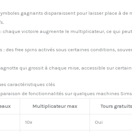
 symboles gagnants disparaissent pour laisser place à d
s.
 : chaque victoire augmente le multiplicateur, ce qui peu
s : des free spins activés sous certaines conditions, souve
cagnotte qui grossit à chaque mise, accessible sur certains
s caractéristiques clés
paraison de fonctionnalités sur quelques machines Sims
eaux
Multiplicateur max
Tours gratuit
10x
Oui