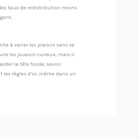
des taux de redistribution moins
rgent.
e à varier les plaisirs sans se
re les joueurs curieux, mais il
rder la tête froide, savoir
nt les règles d’or, même dans un
Next Post
→