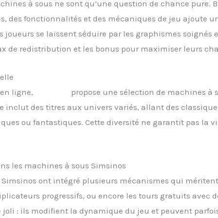
machines à sous ne sont qu’une question de chance pure. Bi
es, des fonctionnalités et des mécaniques de jeu ajoute 
ins joueurs se laissent séduire par les graphismes soignés 
aux de redistribution et les bonus pour maximiser leurs ch
elle
 en ligne,
simsinos
propose une sélection de machines à s
 inclut des titres aux univers variés, allant des classique
ues ou fantastiques. Cette diversité ne garantit pas la vi
ans les machines à sous Simsinos
x Simsinos ont intégré plusieurs mécanismes qui méritent
plicateurs progressifs, ou encore les tours gratuits avec 
 joli : ils modifient la dynamique du jeu et peuvent parfoi