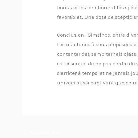
bonus et les fonctionnalités spéc
favorables. Une dose de sceptici
Conclusion : Simsinos, entre div
Les machines à sous proposées par
contenter des sempiternels classi
est essentiel de ne pas perdre de v
s’arrêter à temps, et ne jamais jo
univers aussi captivant que celui
←
Previous Post