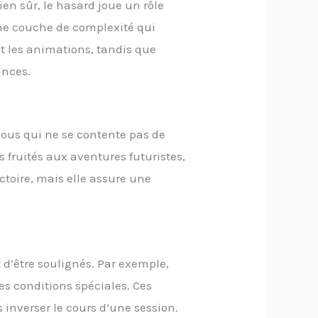
en sûr, le hasard joue un rôle
une couche de complexité qui
et les animations, tandis que
ances.
ous qui ne se contente pas de
s fruités aux aventures futuristes,
ctoire, mais elle assure une
 d’être soulignés. Par exemple,
des conditions spéciales. Ces
s inverser le cours d’une session.