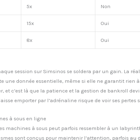
5x
Non
15x
Oui
8x
Oui
chaque session sur Simsinos se soldera par un gain. La réa
te une donnée essentielle, même si elle ne garantit rien à
r, et c’est là que la patience et la gestion de bankroll 
laisse emporter par l’adrénaline risque de voir ses perte
nes à sous en ligne
des machines à sous peut parfois ressembler à un labyrinthe
smes sont conçus pour maintenir l’attention, parfois au 