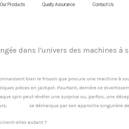
Our Products
Qualty Assurance
Contact Us
ongée dans l’univers des machines à s
d
/ By
rook95321
onnaissent bien le frisson que procure une machine à so
uelques pièces en jackpot. Pourtant, derrière ce divertis
e spin peut révéler une surprise ou, parfois, une décept
urs,
simsinos
se démarque par son approche singulière de
cinent-elles autant ?