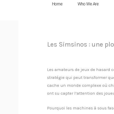
Skip
Home
Who We Are
to
content
Les Simsinos : une pl
Leave a Comment
/
Uncategorize
Les amateurs de jeux de hasard c
stratégie qui peut transformer q
cache un monde complexe où chaqu
ont su capter l’attention des joue
Pourquoi les machines à sous fas