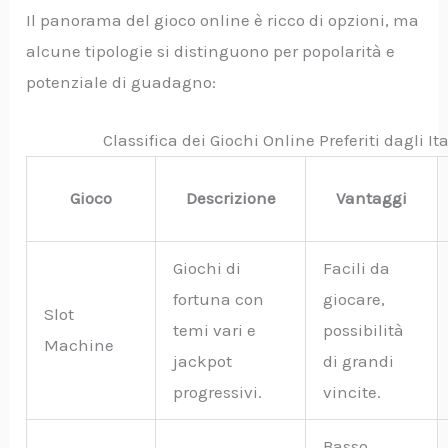
Il panorama del gioco online è ricco di opzioni, ma
alcune tipologie si distinguono per popolarità e
potenziale di guadagno:
Classifica dei Giochi Online Preferiti dagli It
Gioco
Descrizione
Vantaggi
Giochi di
Facili da
fortuna con
giocare,
Slot
temi vari e
possibilità
Machine
jackpot
di grandi
progressivi.
vincite.
Basso