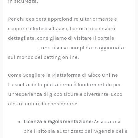
in sicurezza.
Per chi desidera approfondire ulteriormente e
scoprire offerte esclusive, bonus e recensioni
dettagliate, consigliamo di visitare il portale
it-
allinbet.com
, una risorsa completa e aggiornata
sul mondo del betting online.
Come Scegliere la Piattaforma di Gioco Online
La scelta della piattaforma è fondamentale per
un’esperienza di gioco sicura e divertente. Ecco
alcuni criteri da considerare:
Licenza e regolamentazione:
Assicurarsi
che il sito sia autorizzato dall’Agenzia delle