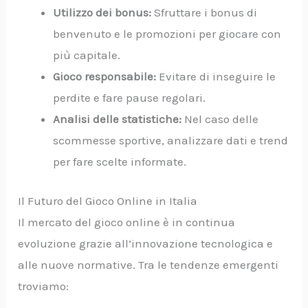
Utilizzo dei bonus:
Sfruttare i bonus di
benvenuto e le promozioni per giocare con
più capitale.
Gioco responsabile:
Evitare di inseguire le
perdite e fare pause regolari.
Analisi delle statistiche:
Nel caso delle
scommesse sportive, analizzare dati e trend
per fare scelte informate.
Il Futuro del Gioco Online in Italia
Il mercato del gioco online è in continua
evoluzione grazie all’innovazione tecnologica e
alle nuove normative. Tra le tendenze emergenti
troviamo: