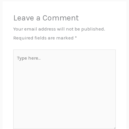
Leave a Comment
Your email address will not be published.
Required fields are marked
*
Type
here..