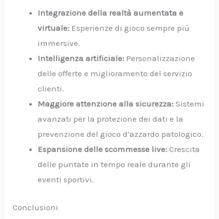
Integrazione della realtà aumentata e
virtuale:
Esperienze di gioco sempre più
immersive.
Intelligenza artificiale:
Personalizzazione
delle offerte e miglioramento del servizio
clienti.
Maggiore attenzione alla sicurezza:
Sistemi
avanzati per la protezione dei dati e la
prevenzione del gioco d’azzardo patologico.
Espansione delle scommesse live:
Crescita
delle puntate in tempo reale durante gli
eventi sportivi.
Conclusioni