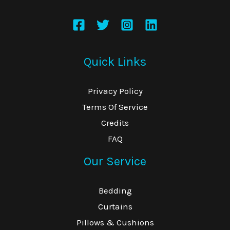
Quick Links
Privacy Policy
Terms Of Service
Credits
FAQ
Our Service
Bedding
Curtains
Pillows & Cushions