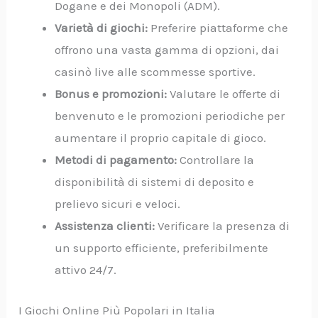
Dogane e dei Monopoli (ADM).
Varietà di giochi:
Preferire piattaforme che
offrono una vasta gamma di opzioni, dai
casinò live alle scommesse sportive.
Bonus e promozioni:
Valutare le offerte di
benvenuto e le promozioni periodiche per
aumentare il proprio capitale di gioco.
Metodi di pagamento:
Controllare la
disponibilità di sistemi di deposito e
prelievo sicuri e veloci.
Assistenza clienti:
Verificare la presenza di
un supporto efficiente, preferibilmente
attivo 24/7.
I Giochi Online Più Popolari in Italia