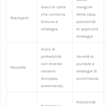
Gioco di carte
margine
che combina
della casa,
Blackjack
fortuna e
possibilità
strategia.
di applicare
strategie.
Gioco di
probabilità
Varietà di
con diverse
puntate e
Roulette
varianti
strategie di
(europea,
scommessa.
americana).
Possibilità
Puntate su