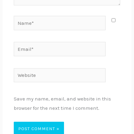
Name*
Email*
Website
Save my name, email, and website in this
browser for the next time I comment.