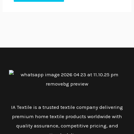
IA Textile is a trusted textile company delivering
premium home textile products worldwide with
quality assurance, competitive pricing, and