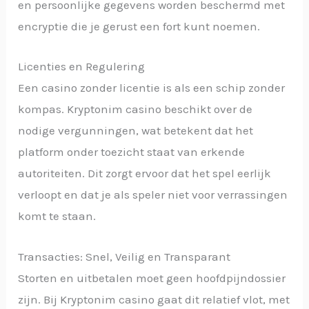
en persoonlijke gegevens worden beschermd met
encryptie die je gerust een fort kunt noemen.
Licenties en Regulering
Een casino zonder licentie is als een schip zonder
kompas. Kryptonim casino beschikt over de
nodige vergunningen, wat betekent dat het
platform onder toezicht staat van erkende
autoriteiten. Dit zorgt ervoor dat het spel eerlijk
verloopt en dat je als speler niet voor verrassingen
komt te staan.
Transacties: Snel, Veilig en Transparant
Storten en uitbetalen moet geen hoofdpijndossier
zijn. Bij Kryptonim casino gaat dit relatief vlot, met