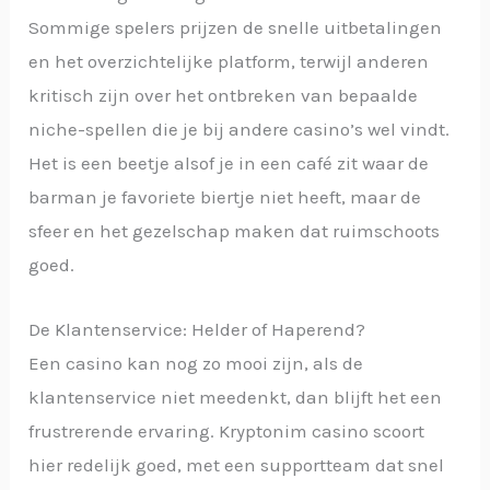
Sommige spelers prijzen de snelle uitbetalingen
en het overzichtelijke platform, terwijl anderen
kritisch zijn over het ontbreken van bepaalde
niche-spellen die je bij andere casino’s wel vindt.
Het is een beetje alsof je in een café zit waar de
barman je favoriete biertje niet heeft, maar de
sfeer en het gezelschap maken dat ruimschoots
goed.
De Klantenservice: Helder of Haperend?
Een casino kan nog zo mooi zijn, als de
klantenservice niet meedenkt, dan blijft het een
frustrerende ervaring. Kryptonim casino scoort
hier redelijk goed, met een supportteam dat snel