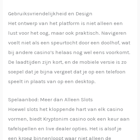
Gebruiksvriendelijkheid en Design
Het ontwerp van het platform is niet alleen een
lust voor het oog, maar ook praktisch. Navigeren
voelt niet als een speurtocht door een doolhof, wat
bij andere casino’s helaas nog wel eens voorkomt.
De laadtijden zijn kort, en de mobiele versie is zo
soepel dat je bijna vergeet dat je op een telefoon
speelt in plaats van op een desktop.
Spelaanbod: Meer dan Alleen Slots
Hoewel slots het kloppende hart van elk casino
vormen, biedt Kryptonim casino ook een keur aan
tafelspellen en live dealer opties. Het is alsof je
een kroeg binnenloopt waar niet alleen de