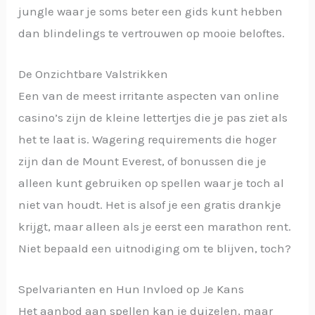
jungle waar je soms beter een gids kunt hebben
dan blindelings te vertrouwen op mooie beloftes.
De Onzichtbare Valstrikken
Een van de meest irritante aspecten van online
casino’s zijn de kleine lettertjes die je pas ziet als
het te laat is. Wagering requirements die hoger
zijn dan de Mount Everest, of bonussen die je
alleen kunt gebruiken op spellen waar je toch al
niet van houdt. Het is alsof je een gratis drankje
krijgt, maar alleen als je eerst een marathon rent.
Niet bepaald een uitnodiging om te blijven, toch?
Spelvarianten en Hun Invloed op Je Kans
Het aanbod aan spellen kan je duizelen, maar