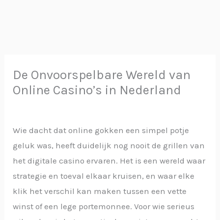
De Onvoorspelbare Wereld van
Online Casino’s in Nederland
Leave a Comment
/
Uncategorized
/ By
rook95321
Wie dacht dat online gokken een simpel potje
geluk was, heeft duidelijk nog nooit de grillen van
het digitale casino ervaren. Het is een wereld waar
strategie en toeval elkaar kruisen, en waar elke
klik het verschil kan maken tussen een vette
winst of een lege portemonnee. Voor wie serieus