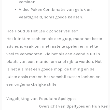
verslaan.
Video Poker: Combinatie van geluk en
vaardigheid, soms goede kansen.
Hoe Houd Je Het Leuk Zonder Verlies?
Het klinkt misschien als een grap, maar het beste
advies is vaak om met mate te spelen en niet te
veel te verwachten. Zie het als een avondje uit in
plaats van een manier om snel rijk te worden. Het
is net als met een goede mop: de timing en de
juiste dosis maken het verschil tussen lachen en
een ongemakkelijke stilte.
Vergelijking van Populaire Speltypes
Overzicht van Speltypes en Hun Ke