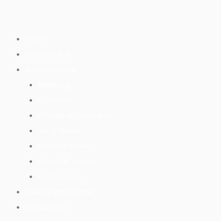
Home
Who We Are
Our Products
Bedding
Curtains
Pillows & Cushions
Terry Towel
Kitchen Linen
Hospital Linen
Hotel Linen
Qualty Assurance
Contact Us