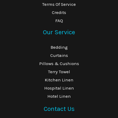
Terms Of Service
Credits
FAQ
Our Service
Bedding
Curtains
Pillows & Cushions
Terry Towel
Kitchen Linen
Hospital Linen
Hotel Linen
Contact Us