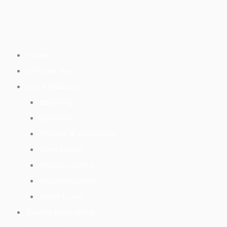
Skip
to
content
Home
Who We Are
Our Products
Bedding
Curtains
Pillows & Cushions
Terry Towel
Kitchen Linen
Hospital Linen
Hotel Linen
Qualty Assurance