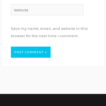
Website
Save my name, email, and website in this
browser for the next time I comment.