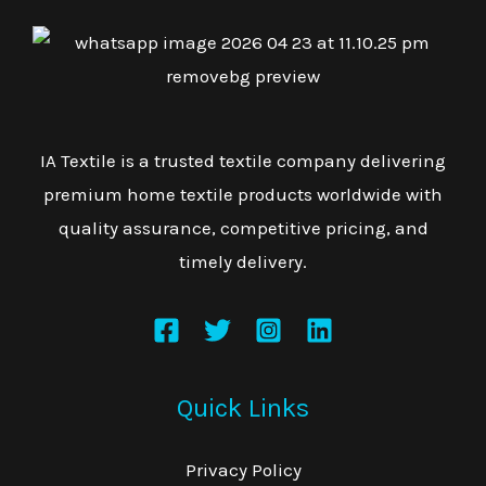
IA Textile is a trusted textile company delivering
premium home textile products worldwide with
quality assurance, competitive pricing, and
timely delivery.
Quick Links
Privacy Policy