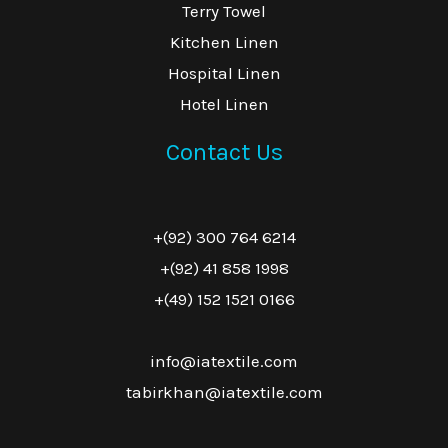
Terry Towel
Kitchen Linen
Hospital Linen
Hotel Linen
Contact Us
+(92) 300 764 6214
+(92) 41 858 1998
+(49) 152 1521 0166
info@iatextile.com
tabirkhan@iatextile.com