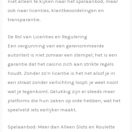
niet alleen te kijken naar het spelaanbod, maar
ook naar licenties, klantbeoordelingen en
transparantie.
De Rol van Licenties en Regulering
Een vergunning van een gerenommeerde
autoriteit is niet zomaar een stempel; het is een
garantie dat het casino zich aan strikte regels
houdt. Zonder zo’n licentie is het net alsof je in
een straat zonder verlichting loopt: je weet nooit
wat je tegenkomt. Gelukkig zijn er steeds meer
platforms die hun zaken op orde hebben, wat het
speelveld iets eerlijker maakt.
Spelaanbod: Meer dan Alleen Slots en Roulette