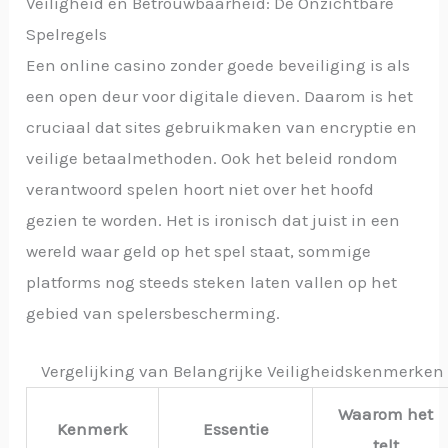
Veiligheid en Betrouwbaarheid: De Onzichtbare
Spelregels
Een online casino zonder goede beveiliging is als
een open deur voor digitale dieven. Daarom is het
cruciaal dat sites gebruikmaken van encryptie en
veilige betaalmethoden. Ook het beleid rondom
verantwoord spelen hoort niet over het hoofd
gezien te worden. Het is ironisch dat juist in een
wereld waar geld op het spel staat, sommige
platforms nog steeds steken laten vallen op het
gebied van spelersbescherming.
Vergelijking van Belangrijke Veiligheidskenmerken
Waarom het
Kenmerk
Essentie
telt