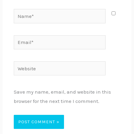
Name*
Email*
Website
Save my name, email, and website in this
browser for the next time I comment.