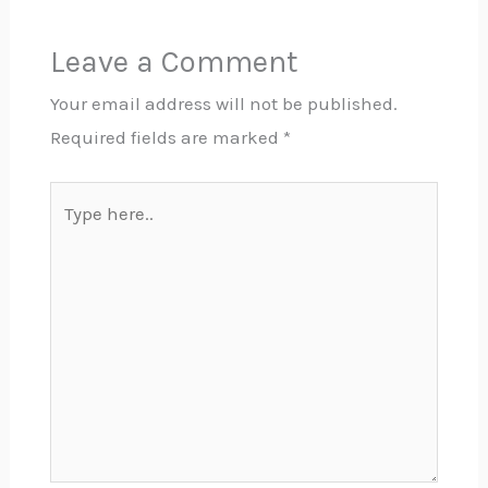
Leave a Comment
Your email address will not be published.
Required fields are marked
*
Type
here..