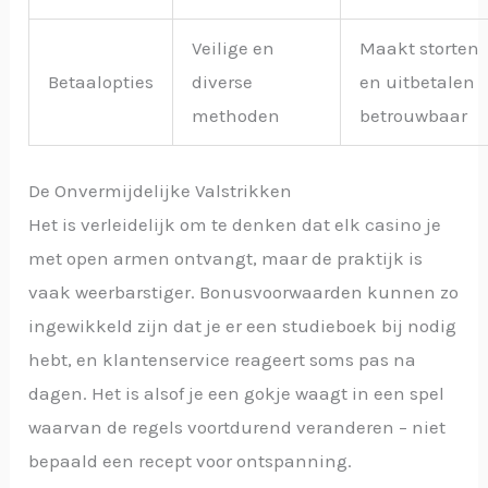
Veilige en
Maakt storten
Betaalopties
diverse
en uitbetalen
methoden
betrouwbaar
De Onvermijdelijke Valstrikken
Het is verleidelijk om te denken dat elk casino je
met open armen ontvangt, maar de praktijk is
vaak weerbarstiger. Bonusvoorwaarden kunnen zo
ingewikkeld zijn dat je er een studieboek bij nodig
hebt, en klantenservice reageert soms pas na
dagen. Het is alsof je een gokje waagt in een spel
waarvan de regels voortdurend veranderen – niet
bepaald een recept voor ontspanning.