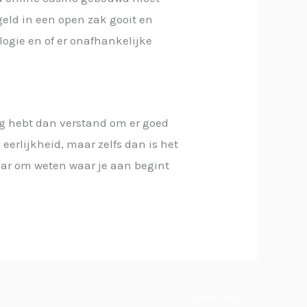
geld in een open zak gooit en
logie en of er onafhankelijke
dig hebt dan verstand om er goed
erlijkheid, maar zelfs dan is het
maar om weten waar je aan begint
Next Post
→