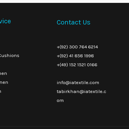
vice
Contact Us
+(92) 300 764 6214
 Cushions
+(92) 41 858 1998
l
+(49) 152 1521 0166
inen
inen
info@iatextile.com
n
tabirkhan@iatextile.c
om