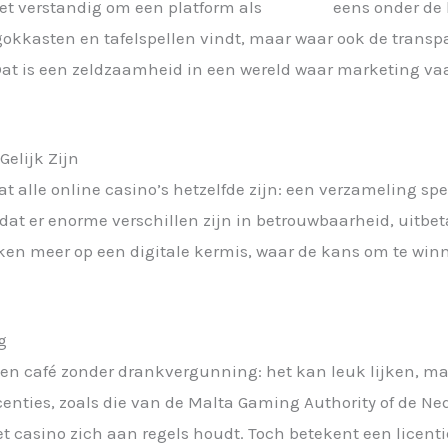
het verstandig om een platform als
kaasino
eens onder de 
 gokkasten en tafelspellen vindt, maar waar ook de transp
. Dat is een zeldzaamheid in een wereld waar marketing v
Gelijk Zijn
dat alle online casino’s hetzelfde zijn: een verzameling s
is dat er enorme verschillen zijn in betrouwbaarheid, uitb
ken meer op een digitale kermis, waar de kans om te winne
g
 een café zonder drankvergunning: het kan leuk lijken, ma
licenties, zoals die van de Malta Gaming Authority of de N
t casino zich aan regels houdt. Toch betekent een licent