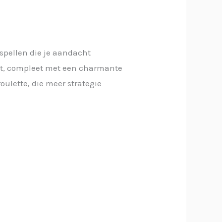
 spellen die je aandacht
 zit, compleet met een charmante
roulette, die meer strategie