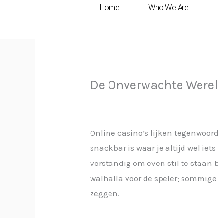
Skip
Home
Who We Are
to
content
De Onverwachte Wereld
Leave a Comment
/
Uncategorize
Online casino’s lijken tegenwoord
snackbar is waar je altijd wel iet
verstandig om even stil te staan 
walhalla voor de speler; sommige 
zeggen.