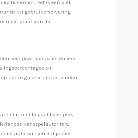
loep te nemen. Het is een plek
arantie en gebruikerservaring
aak meer praat dan de
pellen, een paar bonussen en een
etalingspercentages en
n net zo groot is als het vinden
ar het is niet bepaald een plek
ederlandse Kansspelautoriteit,
ie niet automatisch dat je met