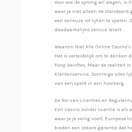
Voor wie de sprong wil wagen, is 
waar je niet alleen de standaard
een serieuze rol lijken te spelen
daadwerkelijke service levert.
Waarom Niet Alle Online Casino’s 
Het is verleidelijk om te denken 
hoop beloftes. Maar de realiteit 
klantenservice. Sommige sites lij
van een speld in een hooiberg.
De Rol van Licenties en Regulerin
Een casino zonder licentie is als
waar je je veilig voelt. Europese 
bieden een zekere garantie dat he