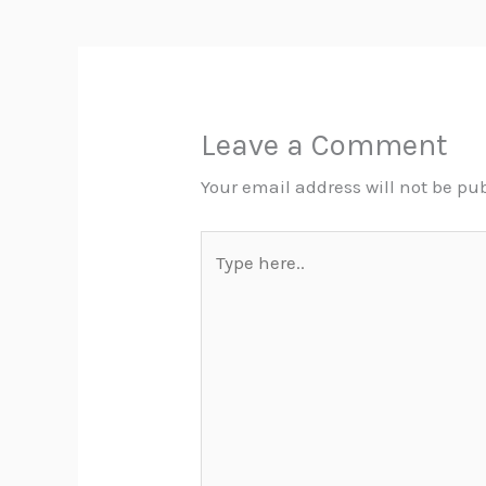
Leave a Comment
Your email address will not be pu
Type
here..