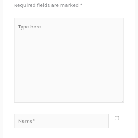
Required fields are marked
*
Type
here..
Name*