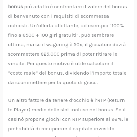
bonus
più adatto è confrontare il valore del bonus
di benvenuto con i requisiti di scommessa
richiesti. Un’offerta allettante, ad esempio “100 %
fino a €500 + 100 giri gratuiti”, può sembrare
ottima, ma se il wagering è 50x, il giocatore dovrà
scommettere €25.000 prima di poter ritirare le
vincite. Per questo motivo è utile calcolare il
“costo reale” del bonus, dividendo l’importo totale
da scommettere per la quota di gioco.
Un altro fattore da tenere d’occhio è l’RTP (Return
to Player) medio delle slot incluse nel bonus. Se il
casinò propone giochi con RTP superiore al 96 %, le
probabilità di recuperare il capitale investito