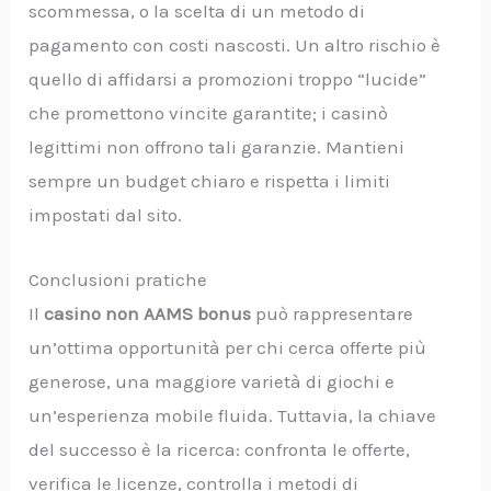
scommessa, o la scelta di un metodo di
pagamento con costi nascosti. Un altro rischio è
quello di affidarsi a promozioni troppo “lucide”
che promettono vincite garantite; i casinò
legittimi non offrono tali garanzie. Mantieni
sempre un budget chiaro e rispetta i limiti
impostati dal sito.
Conclusioni pratiche
Il
casino non AAMS bonus
può rappresentare
un’ottima opportunità per chi cerca offerte più
generose, una maggiore varietà di giochi e
un’esperienza mobile fluida. Tuttavia, la chiave
del successo è la ricerca: confronta le offerte,
verifica le licenze, controlla i metodi di