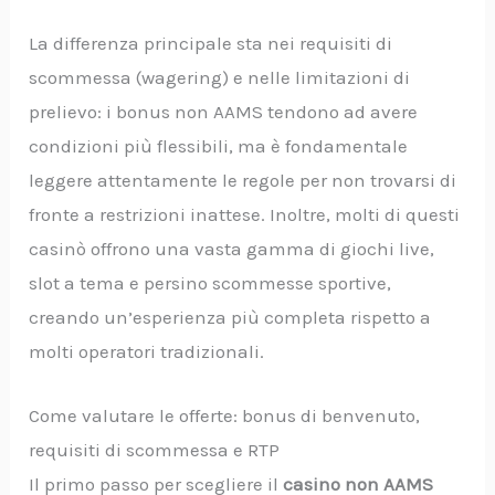
La differenza principale sta nei requisiti di
scommessa (wagering) e nelle limitazioni di
prelievo: i bonus non AAMS tendono ad avere
condizioni più flessibili, ma è fondamentale
leggere attentamente le regole per non trovarsi di
fronte a restrizioni inattese. Inoltre, molti di questi
casinò offrono una vasta gamma di giochi live,
slot a tema e persino scommesse sportive,
creando un’esperienza più completa rispetto a
molti operatori tradizionali.
Come valutare le offerte: bonus di benvenuto,
requisiti di scommessa e RTP
Il primo passo per scegliere il
casino non AAMS