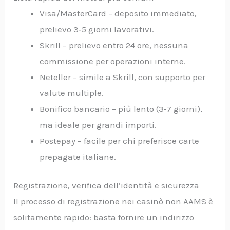
Visa/MasterCard – deposito immediato,
prelievo 3‑5 giorni lavorativi.
Skrill – prelievo entro 24 ore, nessuna
commissione per operazioni interne.
Neteller – simile a Skrill, con supporto per
valute multiple.
Bonifico bancario – più lento (3‑7 giorni),
ma ideale per grandi importi.
Postepay – facile per chi preferisce carte
prepagate italiane.
Registrazione, verifica dell’identità e sicurezza
Il processo di registrazione nei casinò non AAMS è
solitamente rapido: basta fornire un indirizzo